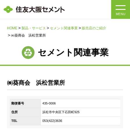
MENU
HOME
HOME
製品・サービス
セメント関連事業
販売店のご紹介
㈱葵商会 浜松営業所
会社情報
セメント関連事業
製品・サービス
会社情報トップ
社長メッセージ
IR情報
㈱葵商会 浜松営業所
企業理念・環境理念・行動指針
サステナビリティ
IR情報トップ
マテリアリティ・SDGs
郵便番号
435-0006
IRニュース
採用情報
サステナビリティトップ
会社概要
住所
浜松市中央区下石田町925
統合報告書
企業理念・環境理念・行動指針
TEL
053(422)3636
採用情報トップ
事業紹介・研究開発