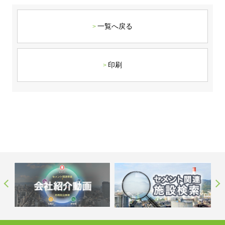
ステークホルダーの皆様へ
マテリアリティ・SDGs
新卒採用サイト（全国勤務コース）
組織図
SOC Vision2035
一覧へ戻る
ステークホルダーの皆様へ
インターンシップ（全国勤務コース）
沿革
ディスクロージャー・ポリシー
個人情報保護方針
サイト利用にあたって
価値創造プロセス
ソーシャルメディアの利用について
高校生採用サイト（地域限定勤務コース）
コーポレートガバナンス
印刷
財務・業績推移
SOC Vision2035
キャリア採用サイト
コンプライアンス
お問い合わせ
IR資料室
中期経営計画
アルムナイ採用サイト
リスクマネジメント
株式・格付情報
サステナビリティの推進
役員情報
電子公告
SOCN2050
Copyright(C) SUMITOMO OSAKA CEMENT
国内外事業拠点
Co.,Ltd. All rights reserved.
免責・注意事項
Enviroment（環境）
グループ会社一覧
お問い合わせ
Social（社会）
購買情報
Governance（ガバナンス）