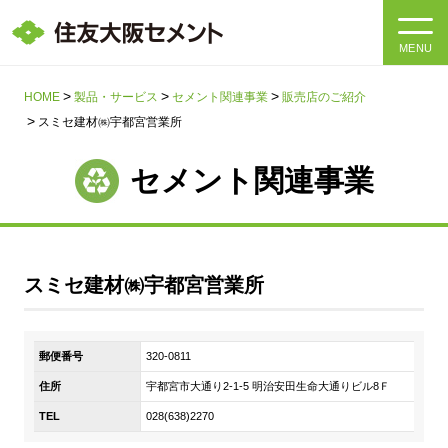
MENU
HOME
HOME
製品・サービス
セメント関連事業
販売店のご紹介
スミセ建材㈱宇都宮営業所
会社情報
セメント関連事業
製品・サービス
会社情報トップ
社長メッセージ
IR情報
スミセ建材㈱宇都宮営業所
企業理念・環境理念・行動指針
サステナビリティ
IR情報トップ
マテリアリティ・SDGs
郵便番号
320-0811
IRニュース
採用情報
サステナビリティトップ
会社概要
住所
宇都宮市大通り2-1-5 明治安田生命大通りビル8Ｆ
統合報告書
企業理念・環境理念・行動指針
TEL
028(638)2270
採用情報トップ
事業紹介・研究開発