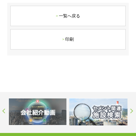
ステークホルダーの皆様へ
マテリアリティ・SDGs
新卒採用サイト（全国勤務コース）
組織図
SOC Vision2035
一覧へ戻る
ステークホルダーの皆様へ
インターンシップ（全国勤務コース）
沿革
ディスクロージャー・ポリシー
個人情報保護方針
サイト利用にあたって
価値創造プロセス
ソーシャルメディアの利用について
高校生採用サイト（地域限定勤務コース）
コーポレートガバナンス
印刷
財務・業績推移
SOC Vision2035
キャリア採用サイト
コンプライアンス
お問い合わせ
IR資料室
中期経営計画
アルムナイ採用サイト
リスクマネジメント
株式・格付情報
サステナビリティの推進
役員情報
電子公告
SOCN2050
Copyright(C) SUMITOMO OSAKA CEMENT
国内外事業拠点
Co.,Ltd. All rights reserved.
免責・注意事項
Enviroment（環境）
グループ会社一覧
お問い合わせ
Social（社会）
購買情報
Governance（ガバナンス）