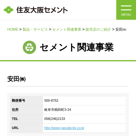
MENU
HOME
HOME
製品・サービス
セメント関連事業
販売店のご紹介
安田㈱
会社情報
セメント関連事業
製品・サービス
会社情報トップ
社長メッセージ
IR情報
安田㈱
企業理念・環境理念・行動指針
サステナビリティ
IR情報トップ
郵便番号
500-8752
マテリアリティ・SDGs
IRニュース
住所
岐阜市鶴田町3-24
採用情報
サステナビリティトップ
会社概要
TEL
058(246)2133
統合報告書
企業理念・環境理念・行動指針
URL
http://www.yasuda-kk.co.jp
採用情報トップ
事業紹介・研究開発