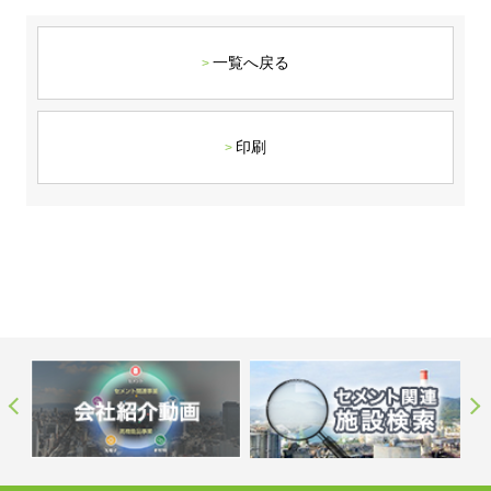
ステークホルダーの皆様へ
マテリアリティ・SDGs
新卒採用サイト（全国勤務コース）
組織図
SOC Vision2035
一覧へ戻る
ステークホルダーの皆様へ
インターンシップ（全国勤務コース）
沿革
ディスクロージャー・ポリシー
個人情報保護方針
サイト利用にあたって
価値創造プロセス
ソーシャルメディアの利用について
高校生採用サイト（地域限定勤務コース）
コーポレートガバナンス
印刷
財務・業績推移
SOC Vision2035
キャリア採用サイト
コンプライアンス
お問い合わせ
IR資料室
中期経営計画
アルムナイ採用サイト
リスクマネジメント
株式・格付情報
サステナビリティの推進
役員情報
電子公告
SOCN2050
Copyright(C) SUMITOMO OSAKA CEMENT
国内外事業拠点
Co.,Ltd. All rights reserved.
免責・注意事項
Enviroment（環境）
グループ会社一覧
お問い合わせ
Social（社会）
購買情報
Governance（ガバナンス）