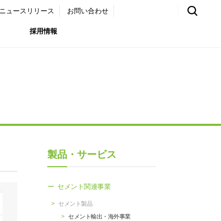
ニュースリリース
お問い合わせ
採用情報
環境）
リア採用サイト
国内外事業拠点
免責・注意事項
ムナイ採用サイト
グループ会社一覧
お問い合わせ
（ガバナンス）
購買情報
製品・サービス
ライト
セメント関連事業
セメント製品
セメント輸出・海外事業