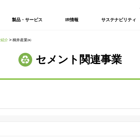
製品・サービス
IR情報
サステナビリティ
ご紹介
桐井産業㈱
会社情報トップ
IR情報トップ
サステナビリティトップ
採用情報
セメント関連事業
会社概要
IRニュース
企業理念・環境理念・行動指針
新卒採用サイト（全国勤務コース）
コーポレートガバナンス
財務・業績推移
Enviroment（
キャ
事業紹介・研究開発
統合報告書
マテリアリティ・SDGs
インターンシップ（全国勤務コース）
コンプライアンス
IR資料室
Social（社会）
アル
組織図
ステークホルダーの皆様へ
ステークホルダーの皆様へ
高校生採用サイト（地域限定勤務コース）
リスクマネジメント
株式・格付情報
Governance
沿革
SOC Vision2035
価値創造プロセス
役員情報
電子公告
DX戦略
ディスクロージャー・ポリシー
SOC Vision2035
非財務情報ハイ
中期経営計画
アーカイブ
サステナビリティの推進
SOCN2050