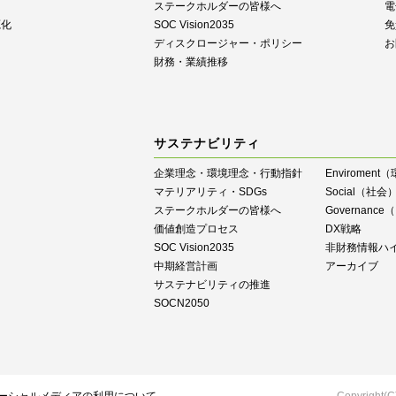
ステークホルダーの皆様へ
電
源化
SOC Vision2035
免
ディスクロージャー・ポリシー
お
財務・業績推移
サステナビリティ
企業理念・環境理念・行動指針
Enviroment
マテリアリティ・SDGs
Social（社会
ステークホルダーの皆様へ
Governan
価値創造プロセス
DX戦略
SOC Vision2035
⾮財務情報ハ
中期経営計画
アーカイブ
サステナビリティの推進
SOCN2050
Copyright