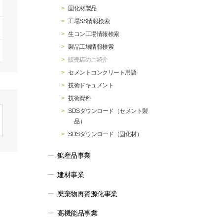
行動指針
マテリアリティ・SDGs
固化材製品
工場SS情報検索
生コン工場情報検索
製品工場情報検索
販売店のご紹介
セメントコンクリート用語
技術ドキュメント
技術資料
SDSダウンロード（セメント製
品）
SDSダウンロード（固化材）
鉱産品事業
建材事業
廃棄物再資源化事業
高機能品事業