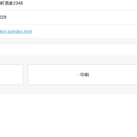
社長メッセージ
企業理念・環境理念・
町酒倉2348
229
kirii.jp/index.html
印刷