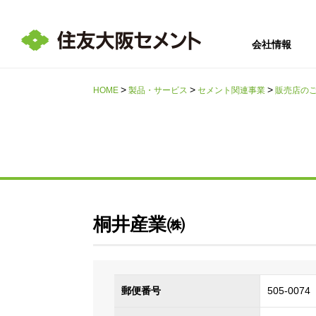
会社情報
HOME
製品・サービス
セメント関連事業
販売店の
サステナビリテ
会社情報
採用情報
IR情報
ィ
桐井産業㈱
郵便番号
505-0074