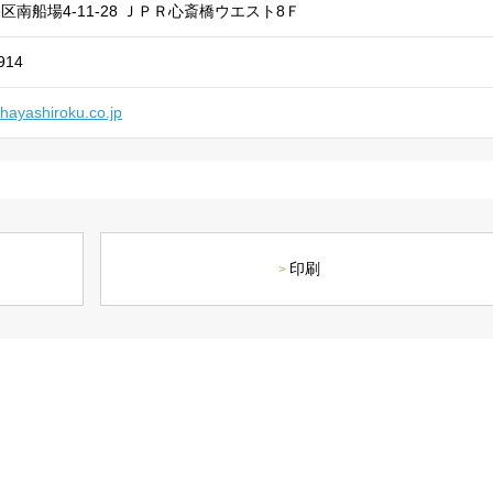
社長メッセージ
企業理念・環境理念・
区南船場4-11-28 ＪＰＲ心斎橋ウエスト8Ｆ
914
.hayashiroku.co.jp
印刷