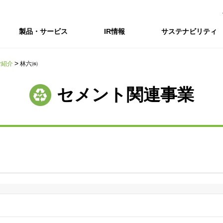
製品・サービス
IR情報
サステナビリティ
ご紹介
林六㈱
会社情報トップ
IR情報トップ
サステナビリティトップ
採用情報
セメント関連事業
会社概要
IRニュース
企業理念・環境理念・行動指針
新卒採用サイト（全国勤務コース）
コーポレートガバナンス
財務・業績推移
Enviroment（
キャ
事業紹介・研究開発
統合報告書
マテリアリティ・SDGs
インターンシップ（全国勤務コース）
コンプライアンス
IR資料室
Social（社会）
アル
組織図
ステークホルダーの皆様へ
ステークホルダーの皆様へ
高校生採用サイト（地域限定勤務コース）
リスクマネジメント
株式・格付情報
Governance
沿革
SOC Vision2035
価値創造プロセス
役員情報
電子公告
DX戦略
ディスクロージャー・ポリシー
SOC Vision2035
非財務情報ハイ
中期経営計画
アーカイブ
サステナビリティの推進
SOCN2050