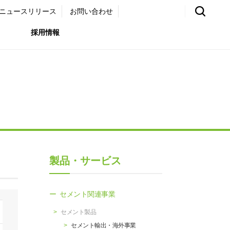
ニュースリリース
お問い合わせ
採用情報
環境）
リア採用サイト
国内外事業拠点
免責・注意事項
ムナイ採用サイト
グループ会社一覧
お問い合わせ
（ガバナンス）
購買情報
製品・サービス
ライト
セメント関連事業
セメント製品
セメント輸出・海外事業