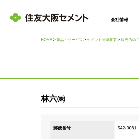
会社情報
HOME
製品・サービス
セメント関連事業
販売店の
サステナビリテ
会社情報
採用情報
IR情報
ィ
林六㈱
郵便番号
542-0081