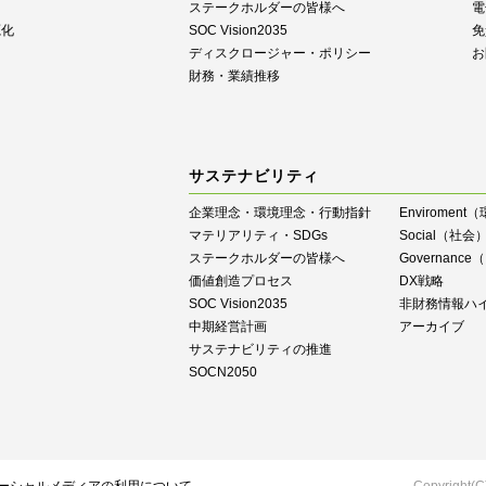
ステークホルダーの皆様へ
電
源化
SOC Vision2035
免
ディスクロージャー・ポリシー
お
財務・業績推移
サステナビリティ
企業理念・環境理念・行動指針
Enviroment
マテリアリティ・SDGs
Social（社会
ステークホルダーの皆様へ
Governan
価値創造プロセス
DX戦略
SOC Vision2035
⾮財務情報ハ
中期経営計画
アーカイブ
サステナビリティの推進
SOCN2050
Copyright