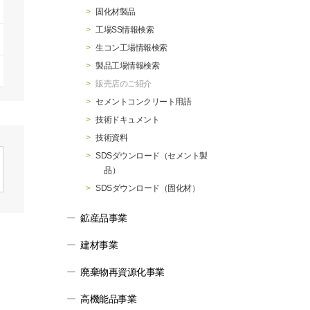
行動指針
マテリアリティ・SDGs
固化材製品
工場SS情報検索
生コン工場情報検索
製品工場情報検索
販売店のご紹介
セメントコンクリート用語
技術ドキュメント
技術資料
SDSダウンロード（セメント製
品）
SDSダウンロード（固化材）
鉱産品事業
建材事業
廃棄物再資源化事業
高機能品事業