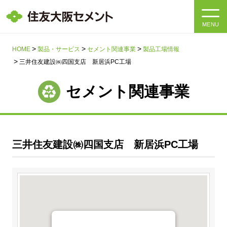
MENU
HOME
HOME
製品・サービス
セメント関連事業
製品工場情報
三井住友建設㈱四国支店 新居浜PC工場
会社情報
セメント関連事業
製品・サービス
会社情報トップ
社長メッセージ
IR情報
三井住友建設㈱四国支店 新居浜PC工場
企業理念・環境理念・行動指針
サステナビリティ
IR情報トップ
マテリアリティ・SDGs
IRニュース
採用情報
サステナビリティトップ
会社概要
統合報告書
企業理念・環境理念・行動指針
採用情報トップ
事業紹介・研究開発