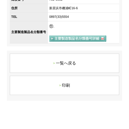
DX戦略
住所
新居浜市磯浦町16-6
TEL
0897(33)5554
非財務情報ハイライト
⑪.
主要製造製品名分類番号
DX strategy
Non-Financial Information Highlights
アーカイブ
一覧へ戻る
印刷