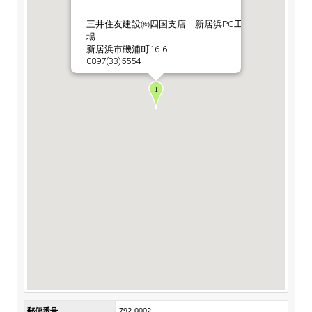
ステークホルダーの皆様へ
マテリアリティ・SDGs
新卒採用サイト（全国勤務コース）
組織図
三井住友建設㈱四国支店 新居浜PC工
SOC Vision2035
場
ステークホルダーの皆様へ
新居浜市磯浦町16-6
インターンシップ（全国勤務コース）
沿革
0897(33)5554
ディスクロージャー・ポリシー
個人情報保護方針
サイト利用にあたって
価値創造プロセス
ソーシャルメディアの利用について
高校生採用サイト（地域限定勤務コース）
コーポレートガバナンス
財務・業績推移
SOC Vision2035
キャリア採用サイト
コンプライアンス
お問い合わせ
IR資料室
中期経営計画
アルムナイ採用サイト
リスクマネジメント
株式・格付情報
サステナビリティの推進
役員情報
電子公告
SOCN2050
Copyright(C) SUMITOMO OSAKA CEMENT
国内外事業拠点
Co.,Ltd. All rights reserved.
免責・注意事項
Enviroment（環境）
グループ会社一覧
お問い合わせ
Social（社会）
購買情報
Governance（ガバナンス）
郵便番号
792-0002