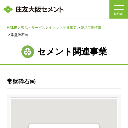
MENU
HOME
HOME
製品・サービス
セメント関連事業
製品工場情報
常盤砕石㈱
会社情報
セメント関連事業
製品・サービス
会社情報トップ
社長メッセージ
IR情報
常盤砕石㈱
企業理念・環境理念・行動指針
サステナビリティ
IR情報トップ
マテリアリティ・SDGs
IRニュース
採用情報
サステナビリティトップ
会社概要
統合報告書
企業理念・環境理念・行動指針
採用情報トップ
事業紹介・研究開発