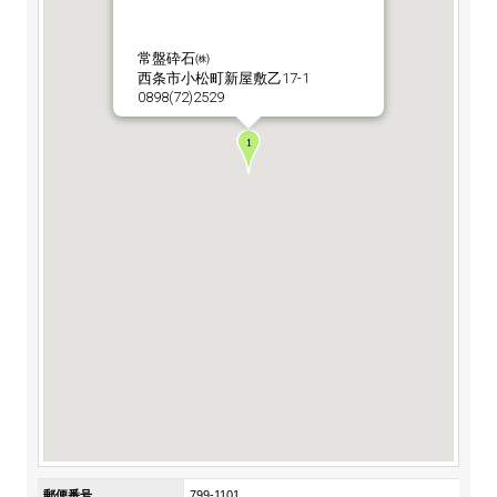
ステークホルダーの皆様へ
マテリアリティ・SDGs
新卒採用サイト（全国勤務コース）
組織図
SOC Vision2035
常盤砕石㈱
ステークホルダーの皆様へ
西条市小松町新屋敷乙17-1
インターンシップ（全国勤務コース）
沿革
0898(72)2529
ディスクロージャー・ポリシー
個人情報保護方針
サイト利用にあたって
価値創造プロセス
ソーシャルメディアの利用について
高校生採用サイト（地域限定勤務コース）
コーポレートガバナンス
財務・業績推移
SOC Vision2035
キャリア採用サイト
コンプライアンス
お問い合わせ
IR資料室
中期経営計画
アルムナイ採用サイト
リスクマネジメント
株式・格付情報
サステナビリティの推進
役員情報
電子公告
SOCN2050
Copyright(C) SUMITOMO OSAKA CEMENT
国内外事業拠点
Co.,Ltd. All rights reserved.
免責・注意事項
Enviroment（環境）
グループ会社一覧
お問い合わせ
Social（社会）
購買情報
Governance（ガバナンス）
郵便番号
799-1101