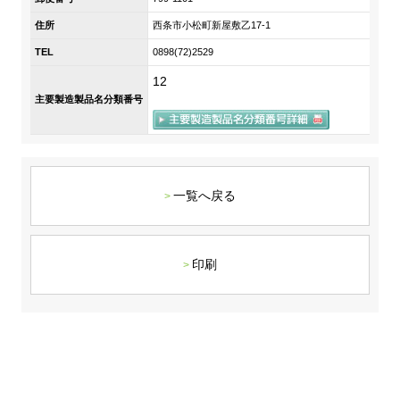
DX戦略
住所
西条市小松町新屋敷乙17-1
TEL
0898(72)2529
非財務情報ハイライト
12
主要製造製品名分類番号
DX strategy
Non-Financial Information Highlights
アーカイブ
一覧へ戻る
印刷