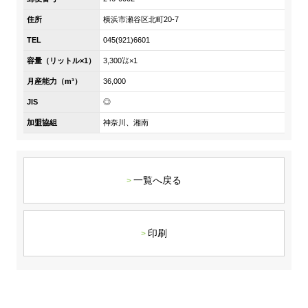
DX戦略
住所
横浜市瀬谷区北町20-7
TEL
045(921)6601
非財務情報ハイライト
容量（リットル×1）
3,300㍑×1
DX strategy
月産能力（m³）
36,000
JIS
◎
Non-Financial Information Highlights
加盟協組
神奈川、湘南
アーカイブ
一覧へ戻る
印刷