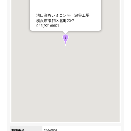
ステークホルダーの皆様へ
マテリアリティ・SDGs
新卒採用サイト（全国勤務コース）
組織図
SOC Vision2035
溝口瀬谷レミコン㈱ 瀬谷工場
ステークホルダーの皆様へ
横浜市瀬谷区北町20-7
インターンシップ（全国勤務コース）
沿革
045(921)6601
ディスクロージャー・ポリシー
個人情報保護方針
サイト利用にあたって
価値創造プロセス
ソーシャルメディアの利用について
高校生採用サイト（地域限定勤務コース）
コーポレートガバナンス
財務・業績推移
SOC Vision2035
キャリア採用サイト
コンプライアンス
お問い合わせ
IR資料室
中期経営計画
アルムナイ採用サイト
リスクマネジメント
株式・格付情報
サステナビリティの推進
役員情報
電子公告
SOCN2050
Copyright(C) SUMITOMO OSAKA CEMENT
国内外事業拠点
Co.,Ltd. All rights reserved.
免責・注意事項
Enviroment（環境）
グループ会社一覧
お問い合わせ
Social（社会）
購買情報
Governance（ガバナンス）
郵便番号
246-0002