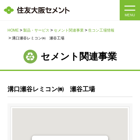
MENU
HOME
HOME
製品・サービス
セメント関連事業
生コン工場情報
溝口瀬谷レミコン㈱ 瀬谷工場
会社情報
セメント関連事業
製品・サービス
会社情報トップ
社長メッセージ
IR情報
溝口瀬谷レミコン㈱ 瀬谷工場
企業理念・環境理念・行動指針
サステナビリティ
IR情報トップ
マテリアリティ・SDGs
IRニュース
採用情報
サステナビリティトップ
会社概要
統合報告書
企業理念・環境理念・行動指針
採用情報トップ
事業紹介・研究開発