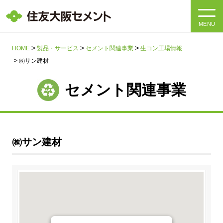
MENU
HOME
HOME
製品・サービス
セメント関連事業
生コン工場情報
㈱サン建材
会社情報
セメント関連事業
製品・サービス
会社情報トップ
社長メッセージ
IR情報
㈱サン建材
企業理念・環境理念・行動指針
サステナビリティ
IR情報トップ
マテリアリティ・SDGs
IRニュース
採用情報
サステナビリティトップ
会社概要
統合報告書
企業理念・環境理念・行動指針
採用情報トップ
事業紹介・研究開発