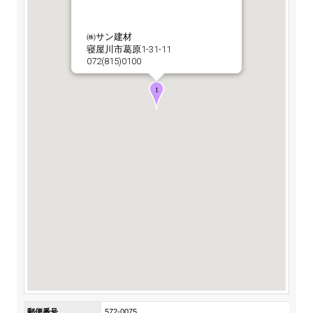
ステークホルダーの皆様へ
マテリアリティ・SDGs
新卒採用サイト（全国勤務コース）
組織図
SOC Vision2035
㈱サン建材
ステークホルダーの皆様へ
寝屋川市葛原1-31-11
インターンシップ（全国勤務コース）
沿革
072(815)0100
ディスクロージャー・ポリシー
個人情報保護方針
サイト利用にあたって
価値創造プロセス
ソーシャルメディアの利用について
高校生採用サイト（地域限定勤務コース）
コーポレートガバナンス
財務・業績推移
SOC Vision2035
キャリア採用サイト
コンプライアンス
お問い合わせ
IR資料室
中期経営計画
アルムナイ採用サイト
リスクマネジメント
株式・格付情報
サステナビリティの推進
役員情報
電子公告
SOCN2050
Copyright(C) SUMITOMO OSAKA CEMENT
国内外事業拠点
Co.,Ltd. All rights reserved.
免責・注意事項
Enviroment（環境）
グループ会社一覧
お問い合わせ
Social（社会）
購買情報
Governance（ガバナンス）
郵便番号
572-0075