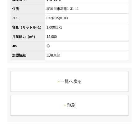
DX戦略
住所
寝屋川市葛原1-31-11
TEL
072(815)0100
非財務情報ハイライト
容量（リットル×1）
1,000㍑×1
DX strategy
月産能力（m³）
12,000
JIS
◎
Non-Financial Information Highlights
加盟協組
広域東部
アーカイブ
一覧へ戻る
印刷