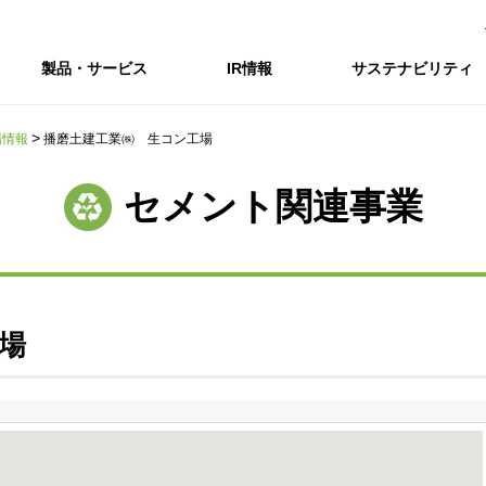
製品・サービス
IR情報
サステナビリティ
場情報
播磨土建工業㈱ 生コン工場
会社情報トップ
IR情報トップ
サステナビリティトップ
採用情報
セメント関連事業
会社概要
IRニュース
企業理念・環境理念・行動指針
新卒採用サイト（全国勤務コース）
コーポレートガバナンス
財務・業績推移
Enviroment（
キャ
事業紹介・研究開発
統合報告書
マテリアリティ・SDGs
インターンシップ（全国勤務コース）
コンプライアンス
IR資料室
Social（社会）
アル
組織図
ステークホルダーの皆様へ
ステークホルダーの皆様へ
高校生採用サイト（地域限定勤務コース）
リスクマネジメント
株式・格付情報
Governance
沿革
SOC Vision2035
価値創造プロセス
役員情報
電子公告
DX戦略
場
ディスクロージャー・ポリシー
SOC Vision2035
非財務情報ハイ
中期経営計画
アーカイブ
サステナビリティの推進
SOCN2050