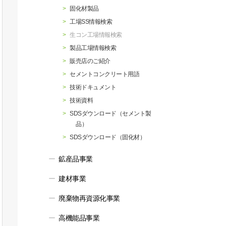
行動指針
マテリアリティ・SDGs
固化材製品
工場SS情報検索
生コン工場情報検索
製品工場情報検索
販売店のご紹介
セメントコンクリート用語
技術ドキュメント
技術資料
SDSダウンロード（セメント製
品）
SDSダウンロード（固化材）
鉱産品事業
建材事業
廃棄物再資源化事業
高機能品事業