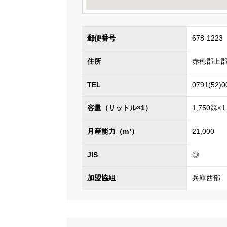
郵便番号
678-1223
住所
赤穂郡上郡町
TEL
0791(52)0
容量（リットル×1）
1,750㍑×1
月産能力（m³）
21,000
JIS
◎
加盟協組
兵庫西部