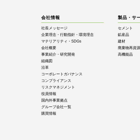
会社情報
製品・サ
社長メッセージ
セメント
企業理念・行動指針・環境理念
鉱産品
マテリアリティ・SDGs
建材
会社概要
廃棄物再資
事業紹介・研究開発
高機能品
組織図
沿革
コーポレートガバナンス
コンプライアンス
リスクマネジメント
役員情報
国内外事業拠点
グループ会社一覧
購買情報