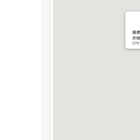
播
赤穂
079