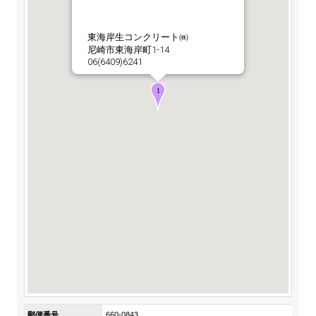
ステークホルダーの皆様へ
マテリアリティ・SDGs
新卒採用サイト（全国勤務コース）
組織図
SOC Vision2035
東海岸生コンクリート㈱
ステークホルダーの皆様へ
尼崎市東海岸町1-14
インターンシップ（全国勤務コース）
沿革
06(6409)6241
ディスクロージャー・ポリシー
個人情報保護方針
サイト利用にあたって
価値創造プロセス
ソーシャルメディアの利用について
高校生採用サイト（地域限定勤務コース）
コーポレートガバナンス
財務・業績推移
SOC Vision2035
キャリア採用サイト
コンプライアンス
お問い合わせ
IR資料室
中期経営計画
アルムナイ採用サイト
リスクマネジメント
株式・格付情報
サステナビリティの推進
役員情報
電子公告
SOCN2050
Copyright(C) SUMITOMO OSAKA CEMENT
国内外事業拠点
Co.,Ltd. All rights reserved.
免責・注意事項
Enviroment（環境）
グループ会社一覧
お問い合わせ
Social（社会）
購買情報
Governance（ガバナンス）
郵便番号
660-0843