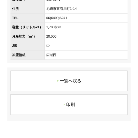
DX戦略
住所
尼崎市東海岸町1-14
TEL
06(6409)6241
非財務情報ハイライト
容量（リットル×1）
1,700㍑×1
DX strategy
月産能力（m³）
20,000
JIS
◎
Non-Financial Information Highlights
加盟協組
広域西
アーカイブ
一覧へ戻る
印刷