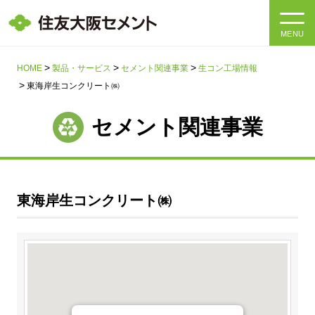
MENU
HOME
HOME
製品・サービス
セメント関連事業
生コン工場情報
東海岸生コンクリート㈱
会社情報
セメント関連事業
製品・サービス
会社情報トップ
社長メッセージ
IR情報
東海岸生コンクリート㈱
企業理念・環境理念・行動指針
サステナビリティ
IR情報トップ
マテリアリティ・SDGs
IRニュース
採用情報
サステナビリティトップ
会社概要
統合報告書
企業理念・環境理念・行動指針
採用情報トップ
事業紹介・研究開発