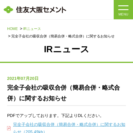
MENU
HOME
HOME
IRニュース
完全子会社の吸収合併（簡易合併・略式合併）に関するお知らせ
会社情報
IRニュース
製品・サービス
会社情報トップ
社長メッセージ
IR情報
2021年07月20日
完全子会社の吸収合併（簡易合併・略式合
企業理念・環境理念・行動指針
サステナビリティ
IR情報トップ
併）に関するお知らせ
マテリアリティ・SDGs
IRニュース
採用情報
サステナビリティトップ
会社概要
PDFでアップしております。下記よりDLください。
統合報告書
企業理念・環境理念・行動指針
完全子会社の吸収合併（簡易合併・略式合併）に関するお知
採用情報トップ
事業紹介・研究開発
らせ（205.49kb）