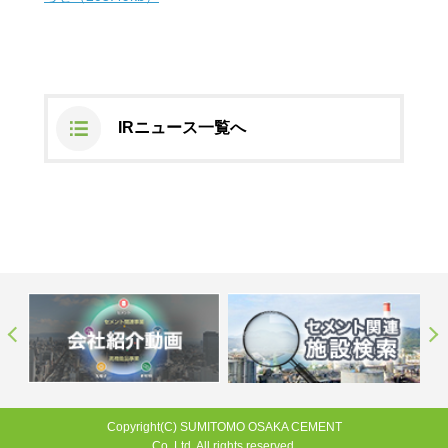
ステークホルダーの皆様へ
マテリアリティ・SDGs
新卒採用サイト（全国勤務コース）
組織図
SOC Vision2035
ステークホルダーの皆様へ
インターンシップ（全国勤務コース）
沿革
ディスクロージャー・ポリシー
個人情報保護方針
サイト利用にあたって
価値創造プロセス
ソーシャルメディアの利用について
高校生採用サイト（地域限定勤務コース）
コーポレートガバナンス
IRニュース一覧へ
財務・業績推移
SOC Vision2035
キャリア採用サイト
コンプライアンス
お問い合わせ
IR資料室
中期経営計画
アルムナイ採用サイト
リスクマネジメント
株式・格付情報
サステナビリティの推進
役員情報
電子公告
SOCN2050
Copyright(C) SUMITOMO OSAKA CEMENT
国内外事業拠点
Co.,Ltd. All rights reserved.
免責・注意事項
Enviroment（環境）
グループ会社一覧
JP
EN
お問い合わせ
Social（社会）
購買情報
Copyright(C) SUMITOMO OSAKA CEMENT
Governance（ガバナンス）
Co.,Ltd. All rights reserved.