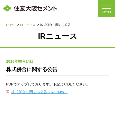
MENU
HOME
HOME
IRニュース
株式併合に関する公告
IRニュース
会社情報
製品・サービス
会社情報トップ
2018年09月14日
社長メッセージ
IR情報
株式併合に関する公告
企業理念・環境理念・行動指針
サステナビリティ
IR情報トップ
PDFでアップしております。下記よりDLください。
マテリアリティ・SDGs
株式併合に関する公告（67.76kb）
IRニュース
採用情報
サステナビリティトップ
会社概要
統合報告書
企業理念・環境理念・行動指針
採用情報トップ
事業紹介・研究開発