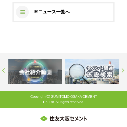
ステークホルダーの皆様へ
マテリアリティ・SDGs
新卒採用サイト（全国勤務コース）
組織図
IRニュース一覧へ
SOC Vision2035
ステークホルダーの皆様へ
インターンシップ（全国勤務コース）
沿革
ディスクロージャー・ポリシー
個人情報保護方針
サイト利用にあたって
価値創造プロセス
ソーシャルメディアの利用について
高校生採用サイト（地域限定勤務コース）
コーポレートガバナンス
財務・業績推移
SOC Vision2035
キャリア採用サイト
コンプライアンス
お問い合わせ
IR資料室
中期経営計画
アルムナイ採用サイト
リスクマネジメント
株式・格付情報
サステナビリティの推進
役員情報
電子公告
SOCN2050
Copyright(C) SUMITOMO OSAKA CEMENT
国内外事業拠点
Co.,Ltd. All rights reserved.
免責・注意事項
Enviroment（環境）
Copyright(C) SUMITOMO OSAKA CEMENT
グループ会社一覧
Co.,Ltd. All rights reserved.
JP
EN
お問い合わせ
Social（社会）
購買情報
Governance（ガバナンス）