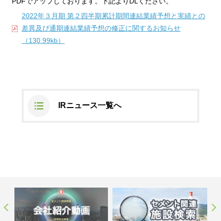
PDFでアップしております。下記よりDLください。
ステークホルダーの皆様へ
マテリアリティ・SDGs
新卒採用サイト（全国勤務コース）
組織図
2022年３月期 第２四半期累計期間連結業績予想と実績との
SOC Vision2035
差異及び通期連結業績予想の修正に関するお知らせ
ステークホルダーの皆様へ
インターンシップ（全国勤務コース）
沿革
（130.99kb）
ディスクロージャー・ポリシー
個人情報保護方針
サイト利用にあたって
価値創造プロセス
ソーシャルメディアの利用について
高校生採用サイト（地域限定勤務コース）
コーポレートガバナンス
財務・業績推移
SOC Vision2035
キャリア採用サイト
コンプライアンス
お問い合わせ
IR資料室
中期経営計画
アルムナイ採用サイト
IRニュース一覧へ
リスクマネジメント
株式・格付情報
サステナビリティの推進
役員情報
電子公告
SOCN2050
Copyright(C) SUMITOMO OSAKA CEMENT
国内外事業拠点
Co.,Ltd. All rights reserved.
免責・注意事項
Enviroment（環境）
グループ会社一覧
JP
EN
お問い合わせ
Social（社会）
購買情報
Governance（ガバナンス）