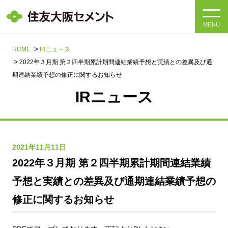
MENU
HOME
HOME
IRニュース
2022年３月期 第２四半期累計期間連結業績予想と実績との差異及び通
会社情報
期連結業績予想の修正に関するお知らせ
IRニュース
製品・サービス
会社情報トップ
社長メッセージ
IR情報
2021年11月11日
企業理念・環境理念・行動指針
サステナビリティ
IR情報トップ
2022年３月期 第２四半期累計期間連結業績
マテリアリティ・SDGs
予想と実績との差異及び通期連結業績予想の
IRニュース
採用情報
サステナビリティトップ
会社概要
修正に関するお知らせ
統合報告書
企業理念・環境理念・行動指針
採用情報トップ
事業紹介・研究開発