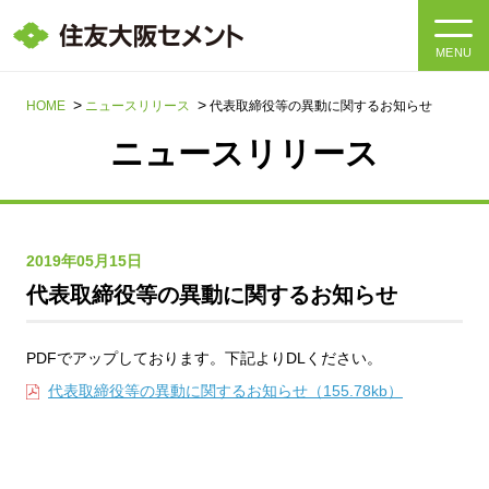
MENU
HOME
HOME
ニュースリリース
代表取締役等の異動に関するお知らせ
ニュースリリース
会社情報
製品・サービス
会社情報トップ
2019年05月15日
社長メッセージ
IR情報
代表取締役等の異動に関するお知らせ
企業理念・環境理念・行動指針
サステナビリティ
IR情報トップ
PDFでアップしております。下記よりDLください。
マテリアリティ・SDGs
代表取締役等の異動に関するお知らせ（155.78kb）
IRニュース
採用情報
サステナビリティトップ
会社概要
統合報告書
企業理念・環境理念・行動指針
採用情報トップ
事業紹介・研究開発