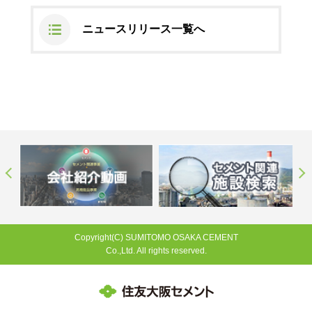
ステークホルダーの皆様へ
マテリアリティ・SDGs
新卒採用サイト（全国勤務コース）
組織図
ニュースリリース一覧へ
SOC Vision2035
ステークホルダーの皆様へ
インターンシップ（全国勤務コース）
沿革
ディスクロージャー・ポリシー
個人情報保護方針
サイト利用にあたって
価値創造プロセス
ソーシャルメディアの利用について
高校生採用サイト（地域限定勤務コース）
コーポレートガバナンス
財務・業績推移
SOC Vision2035
キャリア採用サイト
コンプライアンス
お問い合わせ
IR資料室
中期経営計画
アルムナイ採用サイト
リスクマネジメント
株式・格付情報
サステナビリティの推進
役員情報
電子公告
SOCN2050
Copyright(C) SUMITOMO OSAKA CEMENT
国内外事業拠点
Co.,Ltd. All rights reserved.
免責・注意事項
Enviroment（環境）
Copyright(C) SUMITOMO OSAKA CEMENT
グループ会社一覧
Co.,Ltd. All rights reserved.
JP
EN
お問い合わせ
Social（社会）
購買情報
Governance（ガバナンス）