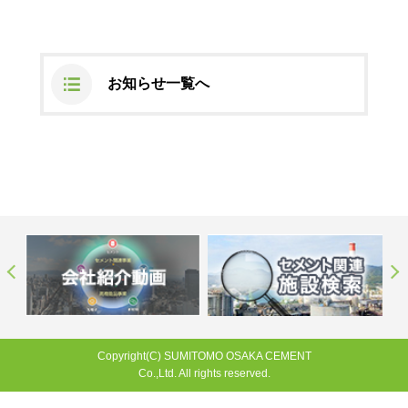
ステークホルダーの皆様へ
マテリアリティ・SDGs
新卒採用サイト（全国勤務コース）
組織図
SOC Vision2035
ステークホルダーの皆様へ
インターンシップ（全国勤務コース）
沿革
お知らせ一覧へ
ディスクロージャー・ポリシー
個人情報保護方針
サイト利用にあたって
価値創造プロセス
ソーシャルメディアの利用について
高校生採用サイト（地域限定勤務コース）
コーポレートガバナンス
財務・業績推移
SOC Vision2035
キャリア採用サイト
コンプライアンス
お問い合わせ
IR資料室
中期経営計画
アルムナイ採用サイト
リスクマネジメント
株式・格付情報
サステナビリティの推進
役員情報
電子公告
SOCN2050
Copyright(C) SUMITOMO OSAKA CEMENT
国内外事業拠点
Co.,Ltd. All rights reserved.
免責・注意事項
Enviroment（環境）
グループ会社一覧
JP
EN
お問い合わせ
Social（社会）
Copyright(C) SUMITOMO OSAKA CEMENT
購買情報
Co.,Ltd. All rights reserved.
Governance（ガバナンス）