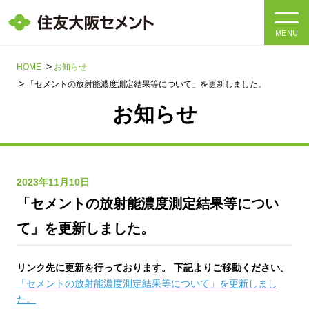
MENU
HOME
HOME
お知らせ
「セメントの放射能濃度測定結果等について」を更新しました。
会社情報
お知らせ
製品・サービス
会社情報トップ
社長メッセージ
IR情報
2023年11月10日
「セメントの放射能濃度測定結果等につい
企業理念・環境理念・行動指針
サステナビリティ
IR情報トップ
て」を更新しました。
マテリアリティ・SDGs
IRニュース
採用情報
サステナビリティトップ
リンク先に更新を行っております。 下記よりご移動ください。
会社概要
統合報告書
「セメントの放射能濃度測定結果等について」を更新しまし
企業理念・環境理念・行動指針
採用情報トップ
た。
事業紹介・研究開発