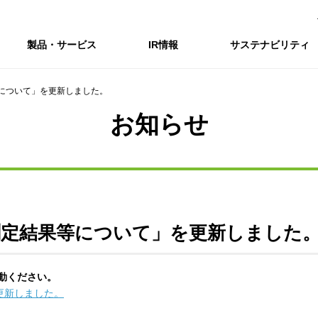
製品・サービス
IR情報
サステナビリティ
について」を更新しました。
会社情報トップ
IR情報トップ
サステナビリティトップ
採用情報
お知らせ
会社概要
IRニュース
企業理念・環境理念・行動指針
新卒採用サイト（全国勤務コース）
コーポレートガバナンス
財務・業績推移
Enviroment（
キャ
事業紹介・研究開発
統合報告書
マテリアリティ・SDGs
インターンシップ（全国勤務コース）
コンプライアンス
IR資料室
Social（社会）
アル
組織図
ステークホルダーの皆様へ
ステークホルダーの皆様へ
高校生採用サイト（地域限定勤務コース）
リスクマネジメント
株式・格付情報
Governance
沿革
SOC Vision2035
価値創造プロセス
役員情報
電子公告
DX戦略
ディスクロージャー・ポリシー
SOC Vision2035
非財務情報ハイ
測定結果等について」を更新しました
中期経営計画
アーカイブ
サステナビリティの推進
動ください。
SOCN2050
更新しました。