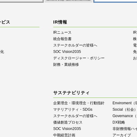
ービス
IR情報
IRニュース
I
統合報告書
株
ステークホルダーの皆様へ
電
源化
SOC Vision2035
免
ディスクロージャー・ポリシー
お
財務・業績推移
サステナビリティ
企業理念・環境理念・行動指針
Enviroment
マテリアリティ・SDGs
Social（社会
ステークホルダーの皆様へ
Governan
価値創造プロセス
DX戦略
SOC Vision2035
⾮財務情報ハ
中期経営計画
アーカイブ