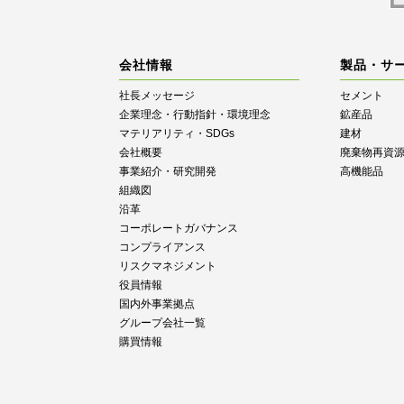
会社情報
製品・サ
社長メッセージ
セメント
企業理念・行動指針・環境理念
鉱産品
マテリアリティ・SDGs
建材
会社概要
廃棄物再資
事業紹介・研究開発
高機能品
組織図
沿革
コーポレートガバナンス
コンプライアンス
リスクマネジメント
役員情報
国内外事業拠点
グループ会社一覧
購買情報