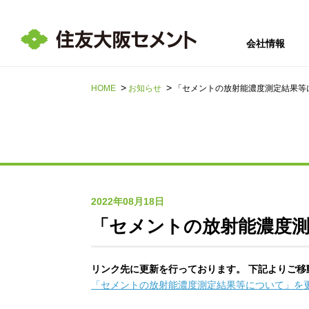
会社情報
HOME
お知らせ
「セメントの放射能濃度測定結果等
サステナビリテ
会社情報
採用情報
IR情報
ィ
2022年08月18日
「セメントの放射能濃度
リンク先に更新を行っております。 下記よりご移
「セメントの放射能濃度測定結果等について」を