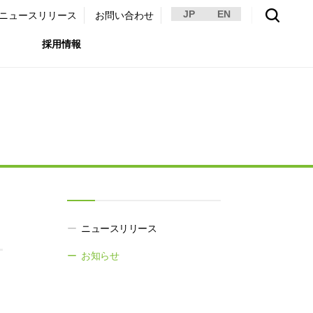
JP
EN
ニュースリリース
お問い合わせ
採用情報
環境）
リア採用サイト
国内外事業拠点
免責・注意事項
ムナイ採用サイト
グループ会社一覧
お問い合わせ
（ガバナンス）
購買情報
ライト
。
ニュースリリース
お知らせ