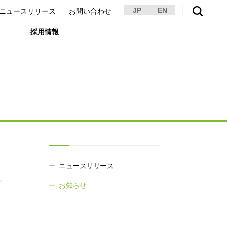
JP
EN
ニュースリリース
お問い合わせ
採用情報
環境）
リア採用サイト
国内外事業拠点
免責・注意事項
ムナイ採用サイト
グループ会社一覧
お問い合わせ
（ガバナンス）
購買情報
ライト
。
ニュースリリース
お知らせ