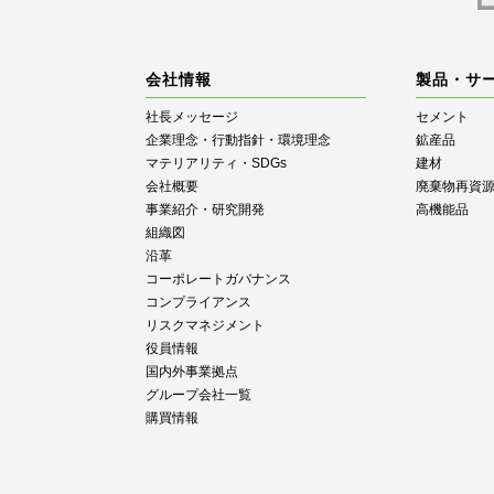
会社情報
製品・サ
社長メッセージ
セメント
企業理念・行動指針・環境理念
鉱産品
マテリアリティ・SDGs
建材
会社概要
廃棄物再資
事業紹介・研究開発
高機能品
組織図
沿革
コーポレートガバナンス
コンプライアンス
リスクマネジメント
役員情報
国内外事業拠点
グループ会社一覧
購買情報