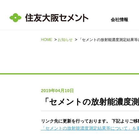
会社情報
HOME
お知らせ
「セメントの放射能濃度測定結果等
サステナビリテ
会社情報
採用情報
IR情報
ィ
2019年04月10日
「セメントの放射能濃度
リンク先に更新を行っております。 下記よりご移
「セメントの放射能濃度測定結果等について」を