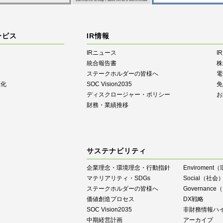
ービス
IR情報
IRニュース
I
統合報告書
株
ステークホルダーの皆様へ
電
源化
SOC Vision2035
免
ディスクロージャー・ポリシー
お
財務・業績推移
サステナビリティ
企業理念・環境理念・行動指針
Enviroment
マテリアリティ・SDGs
Social（社会
ステークホルダーの皆様へ
Governan
価値創造プロセス
DX戦略
SOC Vision2035
⾮財務情報ハ
中期経営計画
アーカイブ