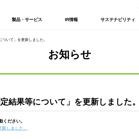
製品・サービス
IR情報
サステナビリティ
について」を更新しました。
会社情報トップ
IR情報トップ
サステナビリティトップ
採用情報
お知らせ
会社概要
IRニュース
企業理念・環境理念・行動指針
新卒採用サイト（全国勤務コース）
コーポレートガバナンス
財務・業績推移
Enviroment（
キャ
事業紹介・研究開発
統合報告書
マテリアリティ・SDGs
インターンシップ（全国勤務コース）
コンプライアンス
IR資料室
Social（社会）
アル
組織図
ステークホルダーの皆様へ
ステークホルダーの皆様へ
高校生採用サイト（地域限定勤務コース）
リスクマネジメント
株式・格付情報
Governance
沿革
SOC Vision2035
価値創造プロセス
役員情報
電子公告
DX戦略
ディスクロージャー・ポリシー
SOC Vision2035
非財務情報ハイ
測定結果等について」を更新しました
中期経営計画
アーカイブ
サステナビリティの推進
動ください。
SOCN2050
更新しました。