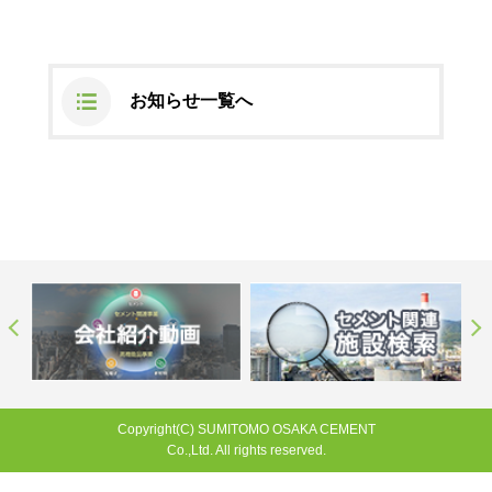
ステークホルダーの皆様へ
マテリアリティ・SDGs
新卒採用サイト（全国勤務コース）
組織図
SOC Vision2035
ステークホルダーの皆様へ
インターンシップ（全国勤務コース）
沿革
お知らせ一覧へ
ディスクロージャー・ポリシー
個人情報保護方針
サイト利用にあたって
価値創造プロセス
ソーシャルメディアの利用について
高校生採用サイト（地域限定勤務コース）
コーポレートガバナンス
財務・業績推移
SOC Vision2035
キャリア採用サイト
コンプライアンス
お問い合わせ
IR資料室
中期経営計画
アルムナイ採用サイト
リスクマネジメント
株式・格付情報
サステナビリティの推進
役員情報
電子公告
SOCN2050
Copyright(C) SUMITOMO OSAKA CEMENT
国内外事業拠点
Co.,Ltd. All rights reserved.
免責・注意事項
Enviroment（環境）
グループ会社一覧
JP
EN
お問い合わせ
Social（社会）
Copyright(C) SUMITOMO OSAKA CEMENT
購買情報
Co.,Ltd. All rights reserved.
Governance（ガバナンス）