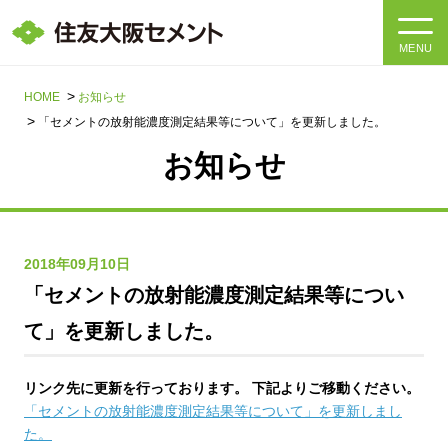
MENU
HOME
HOME
お知らせ
「セメントの放射能濃度測定結果等について」を更新しました。
会社情報
お知らせ
製品・サービス
会社情報トップ
社長メッセージ
IR情報
2018年09月10日
「セメントの放射能濃度測定結果等につい
企業理念・環境理念・行動指針
サステナビリティ
IR情報トップ
て」を更新しました。
マテリアリティ・SDGs
IRニュース
採用情報
サステナビリティトップ
リンク先に更新を行っております。 下記よりご移動ください。
会社概要
統合報告書
「セメントの放射能濃度測定結果等について」を更新しまし
企業理念・環境理念・行動指針
採用情報トップ
た。
事業紹介・研究開発