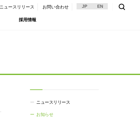
JP
EN
ニュースリリース
お問い合わせ
採用情報
環境）
リア採用サイト
国内外事業拠点
免責・注意事項
ムナイ採用サイト
グループ会社一覧
お問い合わせ
（ガバナンス）
購買情報
ライト
。
ニュースリリース
お知らせ