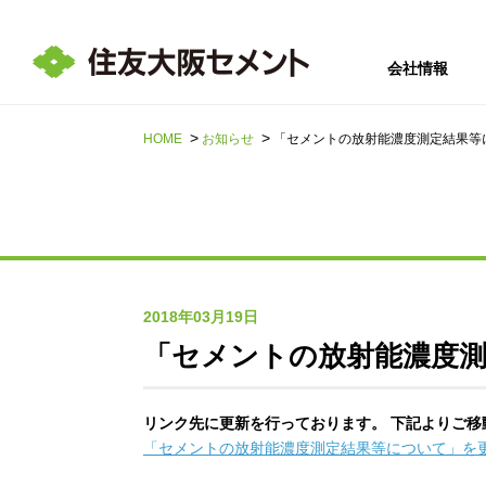
会社情報
HOME
お知らせ
「セメントの放射能濃度測定結果等
サステナビリテ
会社情報
採用情報
IR情報
ィ
2018年03月19日
「セメントの放射能濃度
リンク先に更新を行っております。 下記よりご移
「セメントの放射能濃度測定結果等について」を