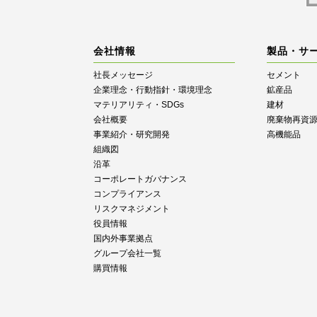
会社情報
製品・サ
社長メッセージ
セメント
企業理念・行動指針・環境理念
鉱産品
マテリアリティ・SDGs
建材
会社概要
廃棄物再資
事業紹介・研究開発
高機能品
組織図
沿革
コーポレートガバナンス
コンプライアンス
リスクマネジメント
役員情報
国内外事業拠点
グループ会社一覧
購買情報