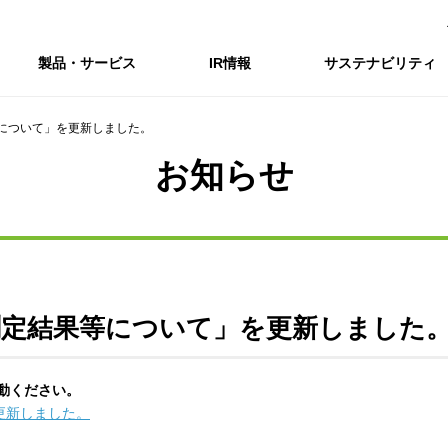
製品・サービス
IR情報
サステナビリティ
について」を更新しました。
会社情報トップ
IR情報トップ
サステナビリティトップ
採用情報
お知らせ
会社概要
IRニュース
企業理念・環境理念・行動指針
新卒採用サイト（全国勤務コース）
コーポレートガバナンス
財務・業績推移
Enviroment（
キャ
事業紹介・研究開発
統合報告書
マテリアリティ・SDGs
インターンシップ（全国勤務コース）
コンプライアンス
IR資料室
Social（社会）
アル
組織図
ステークホルダーの皆様へ
ステークホルダーの皆様へ
高校生採用サイト（地域限定勤務コース）
リスクマネジメント
株式・格付情報
Governance
沿革
SOC Vision2035
価値創造プロセス
役員情報
電子公告
DX戦略
ディスクロージャー・ポリシー
SOC Vision2035
非財務情報ハイ
測定結果等について」を更新しました
中期経営計画
アーカイブ
サステナビリティの推進
動ください。
SOCN2050
更新しました。