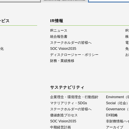
ービス
IR情報
IRニュース
I
統合報告書
株
ステークホルダーの皆様へ
電
源化
SOC Vision2035
免
ディスクロージャー・ポリシー
お
財務・業績推移
サステナビリティ
企業理念・環境理念・行動指針
Enviroment
マテリアリティ・SDGs
Social（社会
ステークホルダーの皆様へ
Governan
価値創造プロセス
DX戦略
SOC Vision2035
⾮財務情報ハ
中期経営計画
アーカイブ