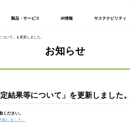
製品・サービス
IR情報
サステナビリティ
について」を更新しました。
会社情報トップ
IR情報トップ
サステナビリティトップ
採用情報
お知らせ
会社概要
IRニュース
企業理念・環境理念・行動指針
新卒採用サイト（全国勤務コース）
コーポレートガバナンス
財務・業績推移
Enviroment（
キャ
事業紹介・研究開発
統合報告書
マテリアリティ・SDGs
インターンシップ（全国勤務コース）
コンプライアンス
IR資料室
Social（社会）
アル
組織図
ステークホルダーの皆様へ
ステークホルダーの皆様へ
高校生採用サイト（地域限定勤務コース）
リスクマネジメント
株式・格付情報
Governance
沿革
SOC Vision2035
価値創造プロセス
役員情報
電子公告
DX戦略
ディスクロージャー・ポリシー
SOC Vision2035
非財務情報ハイ
測定結果等について」を更新しました
中期経営計画
アーカイブ
サステナビリティの推進
動ください。
SOCN2050
更新しました。