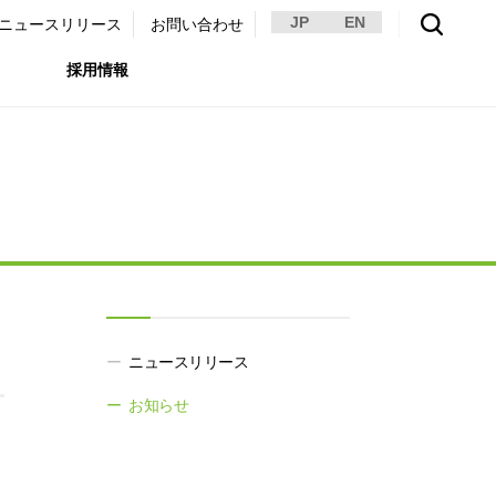
JP
EN
ニュースリリース
お問い合わせ
採用情報
環境）
リア採用サイト
国内外事業拠点
免責・注意事項
ムナイ採用サイト
グループ会社一覧
お問い合わせ
（ガバナンス）
購買情報
ライト
。
ニュースリリース
お知らせ