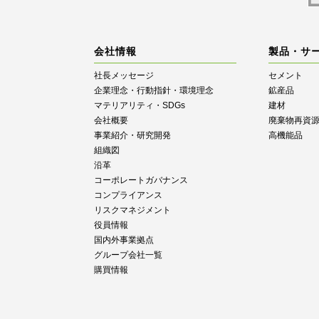
会社情報
製品・サ
社長メッセージ
セメント
企業理念・行動指針・環境理念
鉱産品
マテリアリティ・SDGs
建材
会社概要
廃棄物再資
事業紹介・研究開発
高機能品
組織図
沿革
コーポレートガバナンス
コンプライアンス
リスクマネジメント
役員情報
国内外事業拠点
グループ会社一覧
購買情報