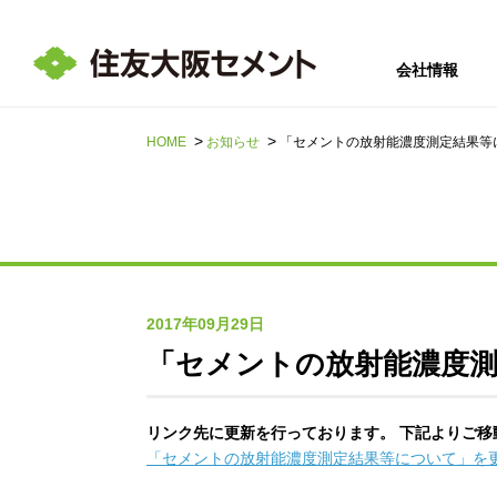
会社情報
HOME
お知らせ
「セメントの放射能濃度測定結果等
サステナビリテ
会社情報
採用情報
IR情報
ィ
2017年09月29日
「セメントの放射能濃度
リンク先に更新を行っております。 下記よりご移
「セメントの放射能濃度測定結果等について」を