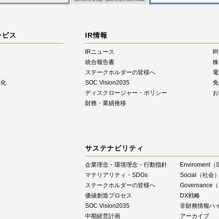
ービス
IR情報
IRニュース
I
統合報告書
株
ステークホルダーの皆様へ
電
源化
SOC Vision2035
免
ディスクロージャー・ポリシー
お
財務・業績推移
サステナビリティ
企業理念・環境理念・行動指針
Enviroment
マテリアリティ・SDGs
Social（社会
ステークホルダーの皆様へ
Governan
価値創造プロセス
DX戦略
SOC Vision2035
⾮財務情報ハ
中期経営計画
アーカイブ