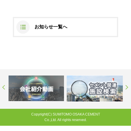
ステークホルダーの皆様へ
マテリアリティ・SDGs
新卒採用サイト（全国勤務コース）
組織図
SOC Vision2035
ステークホルダーの皆様へ
インターンシップ（全国勤務コース）
沿革
お知らせ一覧へ
ディスクロージャー・ポリシー
個人情報保護方針
サイト利用にあたって
価値創造プロセス
ソーシャルメディアの利用について
高校生採用サイト（地域限定勤務コース）
コーポレートガバナンス
財務・業績推移
SOC Vision2035
キャリア採用サイト
コンプライアンス
お問い合わせ
IR資料室
中期経営計画
アルムナイ採用サイト
リスクマネジメント
株式・格付情報
サステナビリティの推進
役員情報
電子公告
SOCN2050
Copyright(C) SUMITOMO OSAKA CEMENT
国内外事業拠点
Co.,Ltd. All rights reserved.
免責・注意事項
Enviroment（環境）
グループ会社一覧
JP
EN
お問い合わせ
Social（社会）
Copyright(C) SUMITOMO OSAKA CEMENT
購買情報
Co.,Ltd. All rights reserved.
Governance（ガバナンス）