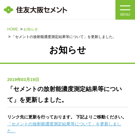
MENU
HOME
HOME
お知らせ
「セメントの放射能濃度測定結果等について」を更新しました。
会社情報
お知らせ
製品・サービス
会社情報トップ
社長メッセージ
IR情報
2019年03月19日
「セメントの放射能濃度測定結果等につい
企業理念・環境理念・行動指針
サステナビリティ
IR情報トップ
て」を更新しました。
マテリアリティ・SDGs
IRニュース
採用情報
サステナビリティトップ
リンク先に更新を行っております。 下記よりご移動ください。
会社概要
統合報告書
「セメントの放射能濃度測定結果等について」を更新しまし
企業理念・環境理念・行動指針
採用情報トップ
た。
事業紹介・研究開発