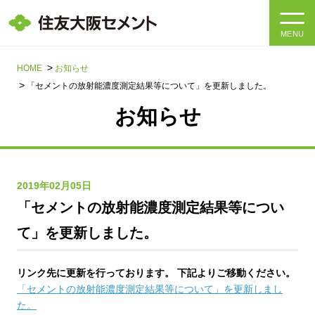
MENU
HOME
HOME
お知らせ
「セメントの放射能濃度測定結果等について」を更新しました。
会社情報
お知らせ
製品・サービス
会社情報トップ
社長メッセージ
IR情報
2019年02月05日
「セメントの放射能濃度測定結果等につい
企業理念・環境理念・行動指針
サステナビリティ
IR情報トップ
て」を更新しました。
マテリアリティ・SDGs
IRニュース
採用情報
サステナビリティトップ
リンク先に更新を行っております。 下記よりご移動ください。
会社概要
統合報告書
「セメントの放射能濃度測定結果等について」を更新しまし
企業理念・環境理念・行動指針
採用情報トップ
た。
事業紹介・研究開発