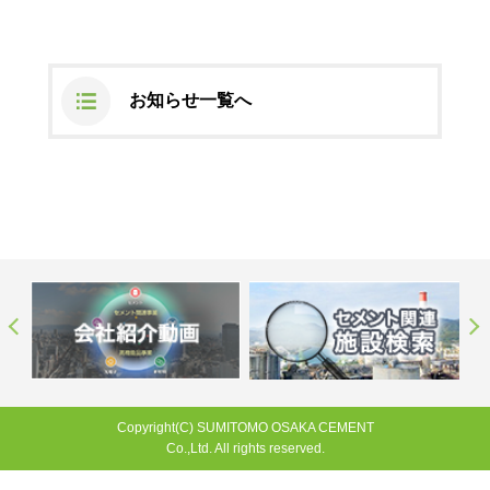
ステークホルダーの皆様へ
マテリアリティ・SDGs
新卒採用サイト（全国勤務コース）
組織図
SOC Vision2035
ステークホルダーの皆様へ
インターンシップ（全国勤務コース）
沿革
お知らせ一覧へ
ディスクロージャー・ポリシー
個人情報保護方針
サイト利用にあたって
価値創造プロセス
ソーシャルメディアの利用について
高校生採用サイト（地域限定勤務コース）
コーポレートガバナンス
財務・業績推移
SOC Vision2035
キャリア採用サイト
コンプライアンス
お問い合わせ
IR資料室
中期経営計画
アルムナイ採用サイト
リスクマネジメント
株式・格付情報
サステナビリティの推進
役員情報
電子公告
SOCN2050
Copyright(C) SUMITOMO OSAKA CEMENT
国内外事業拠点
Co.,Ltd. All rights reserved.
免責・注意事項
Enviroment（環境）
グループ会社一覧
JP
EN
お問い合わせ
Social（社会）
Copyright(C) SUMITOMO OSAKA CEMENT
購買情報
Co.,Ltd. All rights reserved.
Governance（ガバナンス）