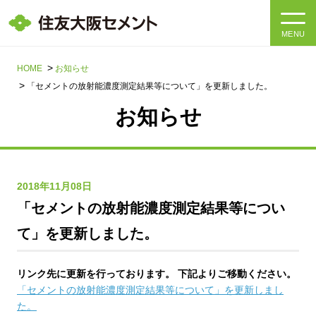
MENU
HOME
HOME
お知らせ
「セメントの放射能濃度測定結果等について」を更新しました。
会社情報
お知らせ
製品・サービス
会社情報トップ
社長メッセージ
IR情報
2018年11月08日
「セメントの放射能濃度測定結果等につい
企業理念・環境理念・行動指針
サステナビリティ
IR情報トップ
て」を更新しました。
マテリアリティ・SDGs
IRニュース
採用情報
サステナビリティトップ
リンク先に更新を行っております。 下記よりご移動ください。
会社概要
統合報告書
「セメントの放射能濃度測定結果等について」を更新しまし
企業理念・環境理念・行動指針
採用情報トップ
た。
事業紹介・研究開発