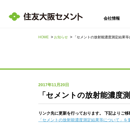
会社情報
HOME
お知らせ
「セメントの放射能濃度測定結果等
サステナビリテ
会社情報
採用情報
IR情報
ィ
2017年11月20日
「セメントの放射能濃度
リンク先に更新を行っております。 下記よりご移
「セメントの放射能濃度測定結果等について」を