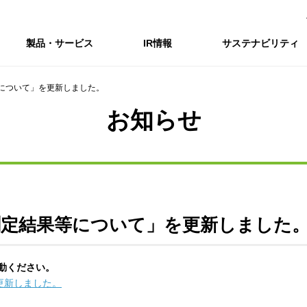
製品・サービス
IR情報
サステナビリティ
について」を更新しました。
会社情報トップ
IR情報トップ
サステナビリティトップ
採用情報
お知らせ
会社概要
IRニュース
企業理念・環境理念・行動指針
新卒採用サイト（全国勤務コース）
コーポレートガバナンス
財務・業績推移
Enviroment（
キャ
事業紹介・研究開発
統合報告書
マテリアリティ・SDGs
インターンシップ（全国勤務コース）
コンプライアンス
IR資料室
Social（社会）
アル
組織図
ステークホルダーの皆様へ
ステークホルダーの皆様へ
高校生採用サイト（地域限定勤務コース）
リスクマネジメント
株式・格付情報
Governance
沿革
SOC Vision2035
価値創造プロセス
役員情報
電子公告
DX戦略
ディスクロージャー・ポリシー
SOC Vision2035
非財務情報ハイ
測定結果等について」を更新しました
中期経営計画
アーカイブ
サステナビリティの推進
動ください。
SOCN2050
更新しました。