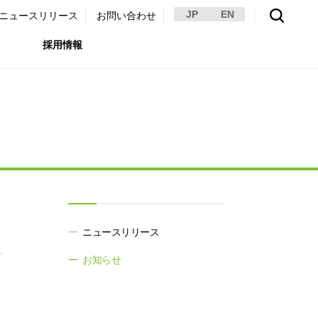
JP
EN
ニュースリリース
お問い合わせ
採用情報
環境）
リア採用サイト
国内外事業拠点
免責・注意事項
ムナイ採用サイト
グループ会社一覧
お問い合わせ
（ガバナンス）
購買情報
ライト
。
ニュースリリース
お知らせ