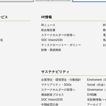
ービス
IR情報
IRニュース
I
統合報告書
株
ステークホルダーの皆様へ
電
源化
SOC Vision2035
免
ディスクロージャー・ポリシー
お
財務・業績推移
サステナビリティ
企業理念・環境理念・行動指針
Enviroment
マテリアリティ・SDGs
Social（社会
ステークホルダーの皆様へ
Governan
価値創造プロセス
DX戦略
SOC Vision2035
⾮財務情報ハ
中期経営計画
アーカイブ