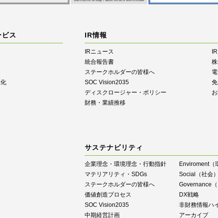
ービス
IR情報
IRニュース
I
統合報告書
株
ステークホルダーの皆様へ
電
源化
SOC Vision2035
免
ディスクロージャー・ポリシー
お
財務・業績推移
サステナビリティ
企業理念・環境理念・行動指針
Enviroment
マテリアリティ・SDGs
Social（社会
ステークホルダーの皆様へ
Governan
価値創造プロセス
DX戦略
SOC Vision2035
⾮財務情報ハ
中期経営計画
アーカイブ