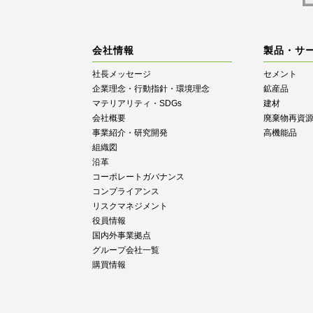
会社情報
製品・サ
社長メッセージ
セメント
企業理念・行動指針・環境理念
鉱産品
マテリアリティ・SDGs
建材
会社概要
廃棄物再資
事業紹介・研究開発
高機能品
組織図
沿革
コーポレートガバナンス
コンプライアンス
リスクマネジメント
役員情報
国内外事業拠点
グループ会社一覧
購買情報