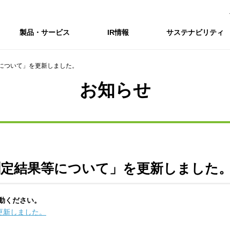
製品・サービス
IR情報
サステナビリティ
について」を更新しました。
会社情報トップ
IR情報トップ
サステナビリティトップ
採用情報
お知らせ
会社概要
IRニュース
企業理念・環境理念・行動指針
新卒採用サイト（全国勤務コース）
コーポレートガバナンス
財務・業績推移
Enviroment（
キャ
事業紹介・研究開発
統合報告書
マテリアリティ・SDGs
インターンシップ（全国勤務コース）
コンプライアンス
IR資料室
Social（社会）
アル
組織図
ステークホルダーの皆様へ
ステークホルダーの皆様へ
高校生採用サイト（地域限定勤務コース）
リスクマネジメント
株式・格付情報
Governance
沿革
SOC Vision2035
価値創造プロセス
役員情報
電子公告
DX戦略
ディスクロージャー・ポリシー
SOC Vision2035
非財務情報ハイ
測定結果等について」を更新しました
中期経営計画
アーカイブ
サステナビリティの推進
動ください。
SOCN2050
更新しました。