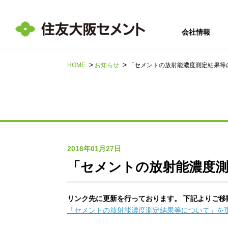
会社情報
HOME
お知らせ
「セメントの放射能濃度測定結果等
サステナビリテ
会社情報
採用情報
IR情報
ィ
2016年01月27日
「セメントの放射能濃度
リンク先に更新を行っております。 下記よりご移
「セメントの放射能濃度測定結果等について」を