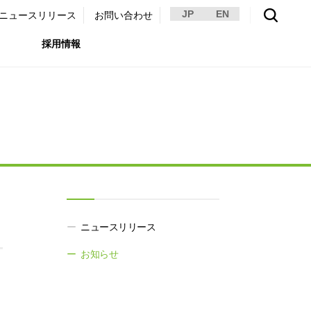
JP
EN
ニュースリリース
お問い合わせ
採用情報
環境）
リア採用サイト
国内外事業拠点
免責・注意事項
ムナイ採用サイト
グループ会社一覧
お問い合わせ
（ガバナンス）
購買情報
ライト
。
ニュースリリース
お知らせ