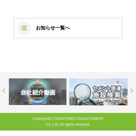
ステークホルダーの皆様へ
マテリアリティ・SDGs
新卒採用サイト（全国勤務コース）
組織図
SOC Vision2035
ステークホルダーの皆様へ
インターンシップ（全国勤務コース）
沿革
お知らせ一覧へ
ディスクロージャー・ポリシー
個人情報保護方針
サイト利用にあたって
価値創造プロセス
ソーシャルメディアの利用について
高校生採用サイト（地域限定勤務コース）
コーポレートガバナンス
財務・業績推移
SOC Vision2035
キャリア採用サイト
コンプライアンス
お問い合わせ
IR資料室
中期経営計画
アルムナイ採用サイト
リスクマネジメント
株式・格付情報
サステナビリティの推進
役員情報
電子公告
SOCN2050
Copyright(C) SUMITOMO OSAKA CEMENT
国内外事業拠点
Co.,Ltd. All rights reserved.
免責・注意事項
Enviroment（環境）
グループ会社一覧
JP
EN
お問い合わせ
Social（社会）
Copyright(C) SUMITOMO OSAKA CEMENT
購買情報
Co.,Ltd. All rights reserved.
Governance（ガバナンス）