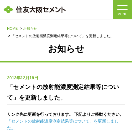
MENU
HOME
HOME
お知らせ
「セメントの放射能濃度測定結果等について」を更新しました。
会社情報
お知らせ
製品・サービス
会社情報トップ
社長メッセージ
IR情報
2013年12月19日
「セメントの放射能濃度測定結果等につい
企業理念・環境理念・行動指針
サステナビリティ
IR情報トップ
て」を更新しました。
マテリアリティ・SDGs
IRニュース
採用情報
サステナビリティトップ
リンク先に更新を行っております。 下記よりご移動ください。
会社概要
統合報告書
「セメントの放射能濃度測定結果等について」を更新しまし
企業理念・環境理念・行動指針
採用情報トップ
た。
事業紹介・研究開発