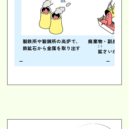
製鉄所や製錬所の
高炉で、
廃棄物・副産物と
鉄鉱石から
金属を取り出す
こう
鉱
さいが
発生