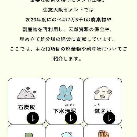
住友大阪セメントでは
2023年度にのべ477万5千tの廃棄物や
副産物を再利用し、
天然資源の保全や、
埋め立て処分場の延命に貢献しています。
ここでは、主な13項目の廃棄物や副産物についてご
紹介します。
石炭灰
おでい
こう
下水
汚泥
鉱
さい