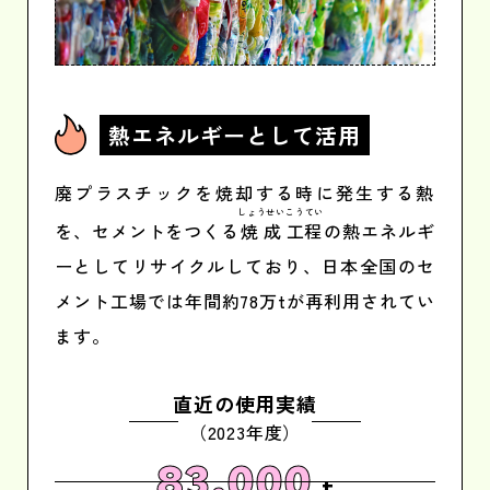
熱エネルギー
として活用
廃プラスチックを焼却する時に発生する熱
しょうせい
こうてい
を、セメントをつくる
焼成
工程
の熱エネルギ
ーとしてリサイクルしており、日本全国のセ
メント工場では年間約78万tが再利用されてい
ます。
直近の使用実績
（2023年度）
83,000
t