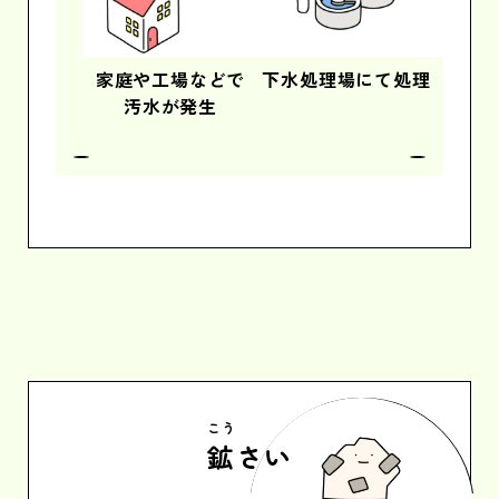
家庭や
工場などで
下水処理場にて
処理
廃
汚水が発生
下水
こう
鉱
さい