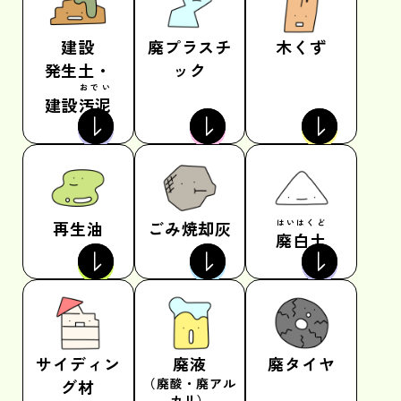
建設
廃プラスチ
木くず
発生土・
ック
おでい
建設
汚泥
再生油
ごみ
焼却灰
はいはくど
廃白土
サイディン
廃液
廃タイヤ
（廃酸・廃アル
グ材
カリ）