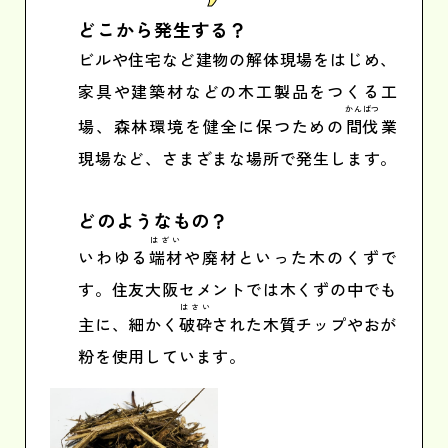
どこから発生する？
ビルや住宅など建物の解体現場をはじめ、
家具や建築材などの木工製品をつくる工
かんばつ
場、森林環境を健全に保つための
間伐
業
現場など、さまざまな場所で発生します。
どのようなもの？
はざい
いわゆる
端材
や廃材といった木のくずで
す。住友大阪セメントでは木くずの中でも
はさい
主に、細かく
破砕
された木質チップやおが
粉を使用しています。