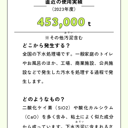
直近の使用実績
（2023年度）
453,000
t
おでい
※その他
汚泥
含む
どこから発生する？
全国の下水処理場です。一般家庭のトイレ
やお風呂のほか、工場、商業施設、公共施
設などで発生した汚水を処理する過程で発
生します。
どのようなもの？
二酸化ケイ素（SiO2）や酸化カルシウム
（CaO）を多く含み、粘土によく似た成分
おでい
から成っています。下水
汚泥
に含まれるさ