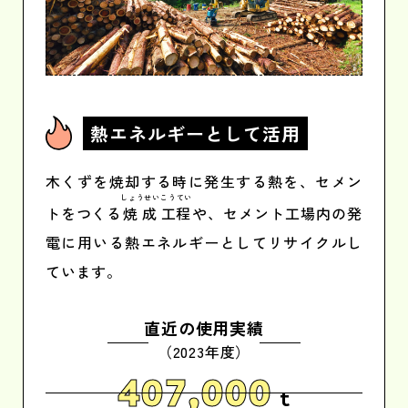
熱エネルギー
として活用
木くずを焼却する時に発生する熱を、セメン
しょうせい
こうてい
トをつくる
焼成
工程
や、セメント工場内の発
電に用いる熱エネルギーとしてリサイクルし
ています。
直近の使用実績
（2023年度）
407,000
t