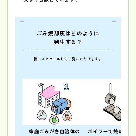
ごみ焼却灰はどのように
発生する？
横にスクロールしてご覧いただけます。
1
2
家庭ごみが各自治体の
ボイラーで
焼却処理