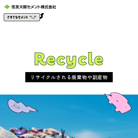
< noscript > < style > /** * 非 JS クライアントのスクロール機能を復元します */ .simplebar-content-wrapper { scrollbar - width : auto ; - ms -
overflow - style : auto ; } .simplebar-content-wrapper::-webkit-scrollbar, .simplebar-hide-scrollbar::-webkit-scrollbar { display : initial ; width :
initial ; height : initial ; }
Recycle
リサイクルされる廃棄物や副産物