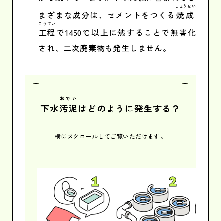
しょうせい
まざまな成分は、セメントをつくる
焼成
こうてい
工程
で1450℃以上に熱することで無害化
され、二次廃棄物も発生しません。
おでい
下水
汚泥
はどのように
発生する？
横にスクロールしてご覧いただけます。
1
2