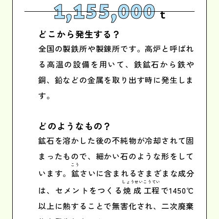
1,155,000
t
どこから発生する？
全国の製鉄所や製錬所です。高炉と呼ばれ
る高温の設備を用いて、鉄鉱石から鉄や
銅、鉛などの金属を取り出す時に発生しま
す。
どのようなもの？
鉱石を溶かした後の不純物が冷却されて固
まったもので、細かい石のような形をして
こう
います。
鉱
さいに含まれるさまざまな成分
しょうせい
こうてい
は、セメントをつくる
焼成
工程
で1450℃
以上に熱することで無害化され、二次廃棄